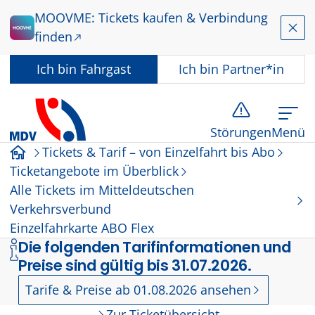
Zum Hauptinhalt springen
MOOVME: Tickets kaufen & Verbindung
Schl
finden
In welcher Rolle nutzen Sie dieses Angebot?
Ich bin
Fahrgast
Ich bin
Partner*in
Störungen
Menü
Tickets & Tarif – von Einzelfahrt bis Abo
Startseite
Ticketangebote im Überblick
Alle Tickets im Mitteldeutschen
Verkehrsverbund
Einzelfahrkarte ABO Flex
Die folgenden Tarifinformationen und
Preise sind gültig bis 31.07.2026.
Tarife & Preise ab 01.08.2026 ansehen
Zur Ticketübersicht