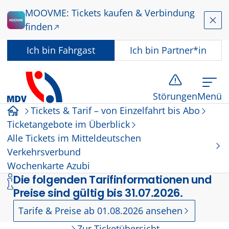
Zum Hauptinhalt springen
MOOVME: Tickets kaufen & Verbindung
Schl
finden
In welcher Rolle nutzen Sie dieses Angebot?
Ich bin
Fahrgast
Ich bin
Partner*in
Störungen
Menü
Tickets & Tarif – von Einzelfahrt bis Abo
Startseite
Ticketangebote im Überblick
Alle Tickets im Mitteldeutschen
Verkehrsverbund
Wochenkarte Azubi
Die folgenden Tarifinformationen und
Preise sind gültig bis 31.07.2026.
Tarife & Preise ab 01.08.2026 ansehen
Zur Ticketübersicht