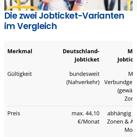
Die zwei Jobticket-Varianten
im Vergleich
Merkmal
Deutschland-
MD
Jobticket
Jobtick
Gültigkeit
bundesweit
MD
(Nahverkehr)
Verbundgebi
(gewähl
Zone
Preis
max. 44,10
abhängig v
€/Monat
Zonen & Ab
Mode