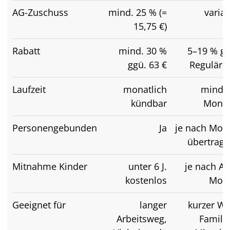
AG-Zuschuss
mind. 25 % (=
varia
15,75 €)
Rabatt
mind. 30 %
5–19 % gg
ggü. 63 €
Regulära
Laufzeit
monatlich
mind. 
kündbar
Mona
Personengebunden
Ja
je nach Mode
übertragb
Mitnahme Kinder
unter 6 J.
je nach Ab
kostenlos
Mode
Geeignet für
langer
kurzer We
Arbeitsweg,
Familie