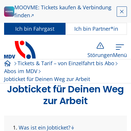
Zum Hauptinhalt springen
MOOVME: Tickets kaufen & Verbindung
Schl
finden
In welcher Rolle nutzen Sie dieses Angebot?
Ich bin
Fahrgast
Ich bin
Partner*in
Störungen
Menü
Tickets & Tarif – von Einzelfahrt bis Abo
Startseite
Abos im MDV
Jobticket für Deinen Weg zur Arbeit
Jobticket für Deinen Weg
zur Arbeit
Was ist ein Jobticket?