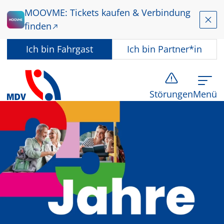
Zum Hauptinhalt springen
MOOVME: Tickets kaufen & Verbindung
Schl
finden
In welcher Rolle nutzen Sie dieses Angebot?
Ich bin
Fahrgast
Ich bin
Partner*in
Störungen
Menü