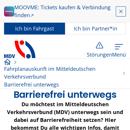
Zum Hauptinhalt springen
MOOVME: Tickets kaufen & Verbindung
Schl
finden
In welcher Rolle nutzen Sie dieses Angebot?
Ich bin
Fahrgast
Ich bin
Partner*in
Störungen
Menü
Startseite
Fahrplanauskunft im Mitteldeutschen
Verkehrsverbund
Barrierefrei unterwegs
Barrierefrei unterwegs
Du möchtest im Mitteldeutschen
Verkehrsverbund (MDV) unterwegs sein und
dabei auf Barrierefreiheit setzen? Hier
bekommst Du alle wichtigen Infos, damit