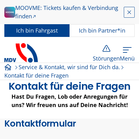
Zum Hauptinhalt springen
MOOVME: Tickets kaufen & Verbindung
Schl
finden
In welcher Rolle nutzen Sie dieses Angebot?
Ich bin
Fahrgast
Ich bin
Partner*in
Störungen
Menü
Service & Kontakt, wir sind für Dich da.
Startseite
Kontakt für deine Fragen
Kontakt für deine Fragen
Hast Du Fragen, Lob oder Anregungen für
uns? Wir freuen uns auf Deine Nachricht!
Kontaktformular