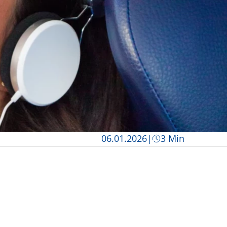
Datum
Lesezeit
06.01.2026
|
3 Min