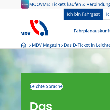
Zum Hauptinhalt springen
MOOVME: Tickets kaufen & Verbindung
In welcher Rolle nutze
Ich bin
Fahrgast
I
Fahrplanauskunf
MDV Magazin
Das D-Ticket in Leicht
Startseite
Leichte Sprache
Das